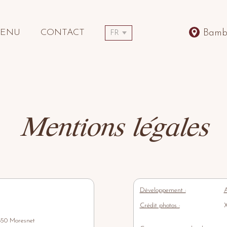
ENU
CONTACT
Bambu
FR
Mentions légales
Développement :
A
Crédit photos :
X
50 Moresnet