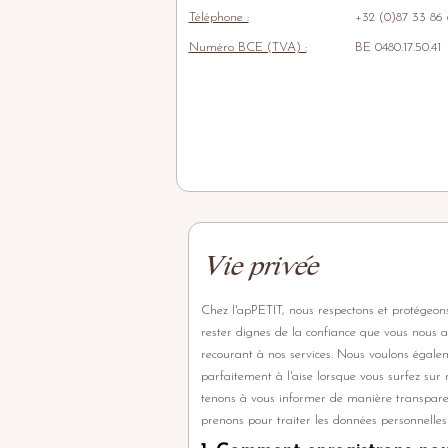
Téléphone :
+32 (0)87 33 86
Numéro BCE (TVA) :
BE 0480.17.50.41
Vie privée
Chez l'apPETIT, nous respectons et protégeons
rester dignes de la confiance que vous nous ac
recourant à nos services. Nous voulons égale
parfaitement à l'aise lorsque vous surfez sur 
tenons à vous informer de manière transpare
prenons pour traiter les données personnelles