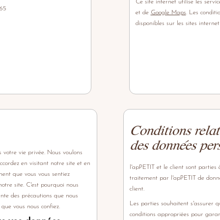
Ce site internet utilise les serv
 65
et de
Google Maps
. Les conditi
disponibles sur les sites inter
Conditions relat
des données per
 votre vie privée. Nous voulons
cordez en visitant notre site et en
l'apPETIT et le client sont parties
ment que vous vous sentiez
traitement par l'apPETIT de donn
notre site. C'est pourquoi nous
client.
nte des précautions que nous
Les parties souhaitent s'assurer 
 que vous nous confiez.
conditions appropriées pour garant