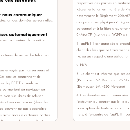
us vos données
respectives des parties en matièr
Réglementation en matière de Pr
 de nous communiquer
notamment le Règlement 2016/679/
rotection des données personnelles.
des personnes physiques à l'égar
personnel et à la libre circulation
smises automatiquement
95/46/CE (ci-après « RGPD »).
elles, transmises de manière
1. l'apPETIT est autorisée à proc
client dès lors que ce traitement e
 critères de recherche tels que :
lie, ou au respect d’une obligation
2. N/A
ques envoyés par nos serveurs et
3. Le client est informé que ses d
Ces cookies contiennent de
(Bambusch 69, Bambusch 69Moresn
 par l'apPETIT et seulement
(Bambusch 69, 4850 Moresnet)
ous permettent de naviguer de
4. Ces données seront conservées 
s bien sûr libres de refuser
l’exécution du contrat qui le lie au
 désactivez des cookies (dans les
prescription de toute action qui po
ges peuvent ne pas apparaître
tiers, à l’encontre de l'apPETIT pou
 avoir accès à certaines parties
 disque dur de votre ordinateur
5. Le client a notamment le droit 
maximum.