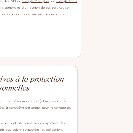
ices des API de
Google Analytics
, de
Google Fonts
ons générales d'utilisation de ces services sont
net correspondants ou sur simple demande.
ives à la protection
sonnelles
 à un ou plusieurs contrat(s) impliquant le
ées à caractère personnel pour le compte du
que les contrats concernés comportent des
ir que soient respectées les obligations