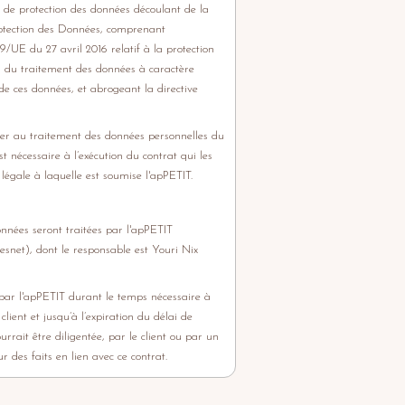
e de protection des données découlant de la
otection des Données, comprenant
UE du 27 avril 2016 relatif à la protection
d du traitement des données à caractère
 de ces données, et abrogeant la directive
éder au traitement des données personnelles du
st nécessaire à l’exécution du contrat qui les
 légale à laquelle est soumise l'apPETIT.
onnées seront traitées par l'apPETIT
et), dont le responsable est Youri Nix
par l'apPETIT durant le temps nécessaire à
 client et jusqu’à l’expiration du délai de
urrait être diligentée, par le client ou par un
r des faits en lien avec ce contrat.
: