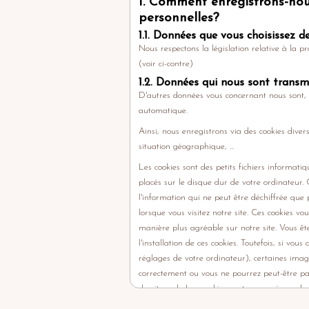
1. Comment enregistrons-no
personnelles?
1.1. Données que vous choisissez
Nous respectons la législation relative à la p
(voir ci-contre)
1.2. Données qui nous sont tran
D'autres données vous concernant nous sont, 
automatique.
Ainsi, nous enregistrons via des cookies divers
situation géographique, ...
Les cookies sont des petits fichiers informati
placés sur le disque dur de votre ordinateur. 
l'information qui ne peut être déchiffrée que
lorsque vous visitez notre site. Ces cookies v
manière plus agréable sur notre site. Vous ête
l'installation de ces cookies. Toutefois, si vous
réglages de votre ordinateur), certaines ima
correctement ou vous ne pourrez peut-être pas
du site web. Les cookies sont conservés sur le
durant une période de douze (12) mois au 